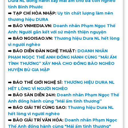
Dura NL đồng hành xây mái ấm cho bà con nghèo
tỉnh Bình Phước
➡️ TẠP CHÍ HÒA NHẬP:
Uy tín chất lượng làm nên
thương hiệu DURA
➡️ BÁO VNMEDIA.VN:
Doanh nhân Phạm Ngọc Thế
Anh: Người gắn kết với sứ mệnh thiện nguyện
➡️ BÁO NGOISAO.VN:
Thương hiệu Dura NL hết lòng
vì người nghèo
➡️ BÁO DIỄN ĐÀN NGHỆ THUẬT:
DOANH NHÂN
PHẠM NGỌC THẾ ANH ĐỒNG HÀNH CÙNG ‘’MÁI ẤM
TÌNH THƯƠNG’’ XÂY NHÀ CHO ĐỒNG BÀO NGHÈO
HUYỆN BÙ GIA MẬP
➡️ BÁO THẾ GIỚI NGHỆ SĨ:
THƯƠNG HIỆU DURA NL
HẾT LÒNG VÌ NGƯỜI NGHÈO
➡️ BÁO SÀN DIỄN 24H:
Doanh nhân Phạm Ngọc Thế
Anh đồng hành cùng ‘’Mái ấm tình thương’’
➡️ BÁO GIẢI TRÍ CÙNG SAO:
Thương hiệu Dura NL
hết lòng vì người nghèo
➡️ BẢO GIẢI TRÍ VĂN HÓA:
Doanh nhân Phạm Ngọc
Thế Anh đồng hành cùng "Mái ấm tình thương"