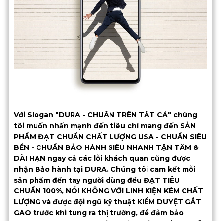
Với Slogan "DURA - CHUẨN TRÊN TẤT CẢ" chúng
tôi muốn nhấn mạnh đến tiêu chí mang đến SẢN
PHẨM ĐẠT CHUẨN CHẤT LƯỢNG USA - CHUẨN SIÊU
BỀN - CHUẨN BẢO HÀNH SIÊU NHANH TẬN TÂM &
DÀI HẠN ngay cả các lỗi khách quan cũng được
nhận Bảo hành tại DURA. Chúng tôi cam kết mỗi
sản phẩm đến tay người dùng đều ĐẠT TIÊU
CHUẨN 100%, NÓI KHÔNG VỚI LINH KIỆN KÉM CHẤT
LƯỢNG và được đội ngũ kỹ thuật KIỂM DUYỆT GẮT
GAO trước khi tung ra thị trường, để đảm bảo