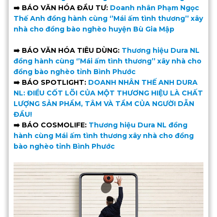
➡️ BÁO VĂN HÓA ĐẦU TƯ:
Doanh nhân Phạm Ngọc
Thế Anh đồng hành cùng ‘’Mái ấm tình thương’’ xây
nhà cho đồng bào nghèo huyện Bù Gia Mập
➡️ BÁO VĂN HÓA TIÊU DÙNG:
Thương hiệu Dura NL
đồng hành cùng ‘’Mái ấm tình thương’’ xây nhà cho
đồng bào nghèo tỉnh Bình Phước
➡️ BÁO SPOTLIGHT:
DOANH NHÂN THẾ ANH DURA
NL: ĐIỀU CỐT LÕI CỦA MỘT THƯƠNG HIỆU LÀ CHẤT
LƯỢNG SẢN PHẨM, TÂM VÀ TẦM CỦA NGƯỜI DẪN
ĐẦU!
➡️ BÁO COSMOLIFE:
Thương hiệu Dura NL đồng
hành cùng Mái ấm tình thương xây nhà cho đồng
bào nghèo tỉnh Bình Phước