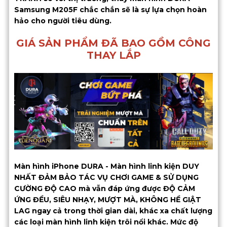
Samsung M205F chắc chắn sẽ là sự lựa chọn hoàn
hảo cho người tiêu dùng.
GIÁ SẢN PHẨM ĐÃ BAO GỒM CÔNG
THAY LẮP
Màn hình iPhone DURA - Màn hình linh kiện DUY
NHẤT ĐẢM BẢO TÁC VỤ CHƠI GAME & SỬ DỤNG
CƯỜNG ĐỘ CAO mà vẫn đáp ứng được ĐỘ CẢM
ỨNG ĐỀU, SIÊU NHẠY, MƯỢT MÀ, KHÔNG HỀ GIẬT
LAG ngay cả trong thời gian dài, khác xa chất lượng
các loại màn hình linh kiện trôi nổi khác. Mức độ