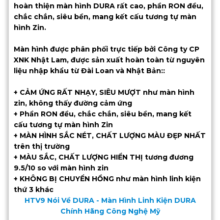
hoàn thiện màn hình DURA rất cao, phần RON đều,
chắc chắn, siêu bền, mang kết cấu tương tự màn
hình Zin.
Màn hình được phân phối trực tiếp bởi Công ty CP
XNK Nhật Lam, được sản xuất hoàn toàn từ nguyên
liệu nhập khẩu từ Đài Loan và Nhật Bản::
+ CẢM ỨNG RẤT NHẠY, SIÊU MƯỢT như màn hình
zin, không thấy đường cảm ứng
+ Phần RON đều, chắc chắn, siêu bền, mang kết
cấu tương tự màn hình Zin
+ MÀN HÌNH SẮC NÉT, CHẤT LƯỢNG MÀU ĐẸP NHẤT
trên thị trường
+ MÀU SẮC, CHẤT LƯỢNG HIỂN THỊ tương đương
9.5/10 so với màn hình zin
+ KHÔNG BỊ CHUYỂN HỒNG như màn hình linh kiện
thứ 3 khác
HTV9 Nói Về DURA - Màn Hình Linh Kiện DURA
Chính Hãng Công Nghệ Mỹ