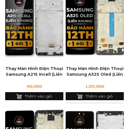
Thay Màn Hình Điện Thoại
Thay Màn Hình Điện Thoại
Samsung A21S Incell (Liền
Samsung A52S Oled (Liền
Khung)
Khung)
440,000đ
1,025,000đ
Thêm vào giỏ
Thêm vào giỏ