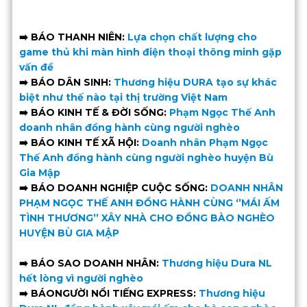
➡️
BÁO THANH NIÊN:
Lựa chọn chất lượng cho
game thủ khi màn hình điện thoại thông minh gặp
vấn đề
➡️ BÁO DÂN SINH:
Thương hiệu DURA tạo sự khác
biệt như thế nào tại thị trường Việt Nam
➡️ BÁO KINH TẾ & ĐỜI SỐNG:
Phạm Ngọc Thế Anh
doanh nhân đồng hành cùng người nghèo
➡️ BÁO KINH TẾ XÃ HỘI:
Doanh nhân Phạm Ngọc
Thế Anh đồng hành cùng người nghèo huyện Bù
Gia Mập
➡️ BÁO DOANH NGHIỆP CUỘC SỐNG:
DOANH NHÂN
PHẠM NGỌC THẾ ANH ĐỒNG HÀNH CÙNG ‘’MÁI ẤM
TÌNH THƯƠNG’’ XÂY NHÀ CHO ĐỒNG BÀO NGHÈO
HUYỆN BÙ GIA MẬP
➡️ BÁO SAO DOANH NHÂN:
Thương hiệu Dura NL
hết lòng vì người nghèo
➡️ BÁONGƯỜI NỔI TIẾNG EXPRESS:
Thương hiệu