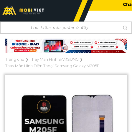
Chào mừng bạn đến với Mo
Trang chủ
❯
Thay Màn Hình SAMSUNG
❯
Thay Màn Hình Điện Thoại Samsung Galaxy M205F