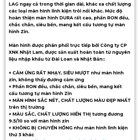
LAG ngay cả trong thời gian dài, khác xa chất lượng
các loại màn hình linh kiện trôi nổi khác. Mức độ
hoàn thiện màn hình DURA rất cao, phần RON đều,
chắc chắn, siêu bền, mang kết cấu tương tự màn
hình Zin.
Màn hình được phân phối trực tiếp bởi Công ty CP
XNK Nhật Lam, được sản xuất hoàn toàn từ nguyên
liệu nhập khẩu từ Đài Loan và Nhật Bản::
+ CẢM ỨNG RẤT NHẠY, SIÊU MƯỢT như màn hình
zin, không thấy đường cảm ứng
+ Phần RON đều, chắc chắn, siêu bền, mang kết
cấu tương tự màn hình Zin
+ MÀN HÌNH SẮC NÉT, CHẤT LƯỢNG MÀU ĐẸP NHẤT
trên thị trường
+ MÀU SẮC, CHẤT LƯỢNG HIỂN THỊ tương đương
9.5/10 so với màn hình zin
+ KHÔNG BỊ CHUYỂN HỒNG như màn hình linh kiện
thứ 3 khác