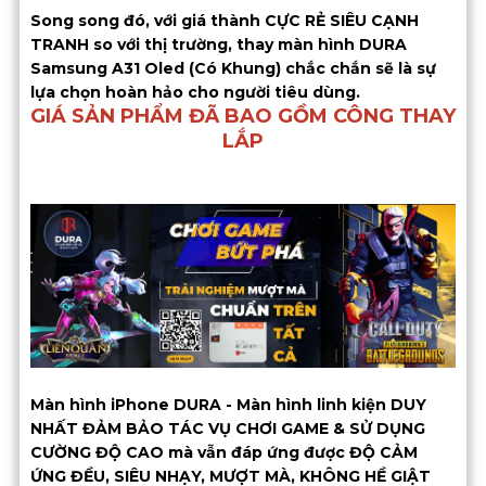
Song song đó, với giá thành CỰC RẺ SIÊU CẠNH
TRANH so với thị trường, thay màn hình DURA
Samsung A31 Oled (Có Khung) chắc chắn sẽ là sự
lựa chọn hoàn hảo cho người tiêu dùng.
GIÁ SẢN PHẨM ĐÃ BAO GỒM CÔNG THAY
LẮP
Màn hình iPhone DURA - Màn hình linh kiện DUY
NHẤT ĐẢM BẢO TÁC VỤ CHƠI GAME & SỬ DỤNG
CƯỜNG ĐỘ CAO mà vẫn đáp ứng được ĐỘ CẢM
ỨNG ĐỀU, SIÊU NHẠY, MƯỢT MÀ, KHÔNG HỀ GIẬT