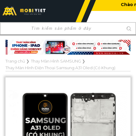
Chào mừng bạn đến với Mobi
Trang chủ
❯
Thay Màn Hình SAMSUNG
❯
Thay Màn Hình Điện Thoại Samsung A31 Oled (Có Khung)