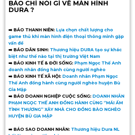
BÁO CHÍ NÓI GÌ VỀ MÀN HÌNH
DURA ?
➡️
BÁO THANH NIÊN:
Lựa chọn chất lượng cho
game thủ khi màn hình điện thoại thông minh gặp
vấn đề
➡️ BÁO DÂN SINH:
Thương hiệu DURA tạo sự khác
biệt như thế nào tại thị trường Việt Nam
➡️ BÁO KINH TẾ & ĐỜI SỐNG:
Phạm Ngọc Thế Anh
doanh nhân đồng hành cùng người nghèo
➡️ BÁO KINH TẾ XÃ HỘI:
Doanh nhân Phạm Ngọc
Thế Anh đồng hành cùng người nghèo huyện Bù
Gia Mập
➡️ BÁO DOANH NGHIỆP CUỘC SỐNG:
DOANH NHÂN
PHẠM NGỌC THẾ ANH ĐỒNG HÀNH CÙNG ‘’MÁI ẤM
TÌNH THƯƠNG’’ XÂY NHÀ CHO ĐỒNG BÀO NGHÈO
HUYỆN BÙ GIA MẬP
➡️ BÁO SAO DOANH NHÂN:
Thương hiệu Dura NL