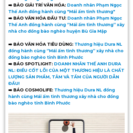
➡️ BẢO GIẢI TRÍ VĂN HÓA:
Doanh nhân Phạm Ngọc
Thế Anh đồng hành cùng "Mái ấm tình thương"
➡️ BÁO VĂN HÓA ĐẦU TƯ:
Doanh nhân Phạm Ngọc
Thế Anh đồng hành cùng ‘’Mái ấm tình thương’’ xây
nhà cho đồng bào nghèo huyện Bù Gia Mập
➡️ BÁO VĂN HÓA TIÊU DÙNG:
Thương hiệu Dura NL
đồng hành cùng ‘’Mái ấm tình thương’’ xây nhà cho
đồng bào nghèo tỉnh Bình Phước
➡️ BÁO SPOTLIGHT:
DOANH NHÂN THẾ ANH DURA
NL: ĐIỀU CỐT LÕI CỦA MỘT THƯƠNG HIỆU LÀ CHẤT
LƯỢNG SẢN PHẨM, TÂM VÀ TẦM CỦA NGƯỜI DẪN
ĐẦU!
➡️ BÁO COSMOLIFE:
Thương hiệu Dura NL đồng
hành cùng Mái ấm tình thương xây nhà cho đồng
bào nghèo tỉnh Bình Phước