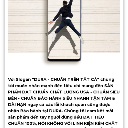
Với Slogan "DURA - CHUẨN TRÊN TẤT CẢ" chúng
tôi muốn nhấn mạnh đến tiêu chí mang đến SẢN
PHẨM ĐẠT CHUẨN CHẤT LƯỢNG USA - CHUẨN SIÊU
BỀN - CHUẨN BẢO HÀNH SIÊU NHANH TẬN TÂM &
DÀI HẠN ngay cả các lỗi khách quan cũng được
nhận Bảo hành tại DURA. Chúng tôi cam kết mỗi
sản phẩm đến tay người dùng đều ĐẠT TIÊU
CHUẨN 100%, NÓI KHÔNG VỚI LINH KIỆN KÉM CHẤT