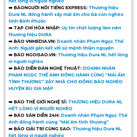
hết lòng vì người nghèo
➡️ BÁONGƯỜI NỔI TIẾNG EXPRESS:
Thương hiệu
Dura NL đồng hành xây mái ấm cho bà con nghèo
tỉnh Bình Phước
➡️ TẠP CHÍ HÒA NHẬP:
Uy tín chất lượng làm nên
thương hiệu DURA
➡️ BÁO VNMEDIA.VN:
Doanh nhân Phạm Ngọc Thế
Anh: Người gắn kết với sứ mệnh thiện nguyện
➡️ BÁO NGOISAO.VN:
Thương hiệu Dura NL hết lòng
vì người nghèo
➡️ BÁO DIỄN ĐÀN NGHỆ THUẬT:
DOANH NHÂN
PHẠM NGỌC THẾ ANH ĐỒNG HÀNH CÙNG ‘’MÁI ẤM
TÌNH THƯƠNG’’ XÂY NHÀ CHO ĐỒNG BÀO NGHÈO
HUYỆN BÙ GIA MẬP
➡️ BÁO THẾ GIỚI NGHỆ SĨ:
THƯƠNG HIỆU DURA NL
HẾT LÒNG VÌ NGƯỜI NGHÈO
➡️ BÁO SÀN DIỄN 24H:
Doanh nhân Phạm Ngọc Thế
Anh đồng hành cùng ‘’Mái ấm tình thương’’
➡️ BÁO GIẢI TRÍ CÙNG SAO:
Thương hiệu Dura NL
hết lòng vì người nghèo