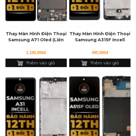
Thay Màn Hình Điện Thoại
Thay Màn Hình Điện Thoại
Samsung A71 Oled (Liền
Samsung A315F Incell
Khung)
1,100,000đ
495,000đ
Thêm vào giỏ
Thêm vào giỏ