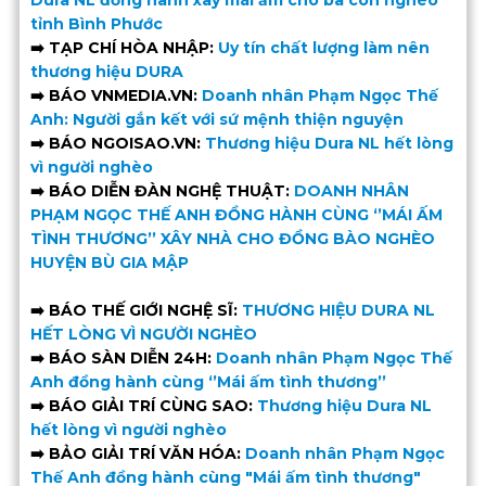
tỉnh Bình Phước
➡️ TẠP CHÍ HÒA NHẬP:
Uy tín chất lượng làm nên
thương hiệu DURA
➡️ BÁO VNMEDIA.VN:
Doanh nhân Phạm Ngọc Thế
Anh: Người gắn kết với sứ mệnh thiện nguyện
➡️ BÁO NGOISAO.VN:
Thương hiệu Dura NL hết lòng
vì người nghèo
➡️ BÁO DIỄN ĐÀN NGHỆ THUẬT:
DOANH NHÂN
PHẠM NGỌC THẾ ANH ĐỒNG HÀNH CÙNG ‘’MÁI ẤM
TÌNH THƯƠNG’’ XÂY NHÀ CHO ĐỒNG BÀO NGHÈO
HUYỆN BÙ GIA MẬP
➡️ BÁO THẾ GIỚI NGHỆ SĨ:
THƯƠNG HIỆU DURA NL
HẾT LÒNG VÌ NGƯỜI NGHÈO
➡️ BÁO SÀN DIỄN 24H:
Doanh nhân Phạm Ngọc Thế
Anh đồng hành cùng ‘’Mái ấm tình thương’’
➡️ BÁO GIẢI TRÍ CÙNG SAO:
Thương hiệu Dura NL
hết lòng vì người nghèo
➡️ BẢO GIẢI TRÍ VĂN HÓA:
Doanh nhân Phạm Ngọc
Thế Anh đồng hành cùng "Mái ấm tình thương"