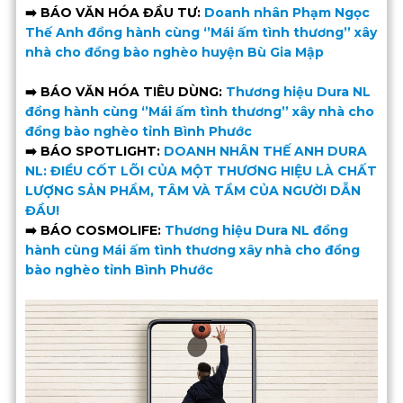
➡️ BÁO VĂN HÓA ĐẦU TƯ:
Doanh nhân Phạm Ngọc
Thế Anh đồng hành cùng ‘’Mái ấm tình thương’’ xây
nhà cho đồng bào nghèo huyện Bù Gia Mập
➡️ BÁO VĂN HÓA TIÊU DÙNG:
Thương hiệu Dura NL
đồng hành cùng ‘’Mái ấm tình thương’’ xây nhà cho
đồng bào nghèo tỉnh Bình Phước
➡️ BÁO SPOTLIGHT:
DOANH NHÂN THẾ ANH DURA
NL: ĐIỀU CỐT LÕI CỦA MỘT THƯƠNG HIỆU LÀ CHẤT
LƯỢNG SẢN PHẨM, TÂM VÀ TẦM CỦA NGƯỜI DẪN
ĐẦU!
➡️ BÁO COSMOLIFE:
Thương hiệu Dura NL đồng
hành cùng Mái ấm tình thương xây nhà cho đồng
bào nghèo tỉnh Bình Phước