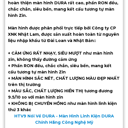
hoàn thiện màn hình DURA rất cao, phần RON đều,
chắc chắn, siêu bền, mang kết cấu tương tự màn
hình Zin.
Màn hình được phân phối trực tiếp bởi Công ty CP
XNK Nhật Lam, được sản xuất hoàn toàn từ nguyên
liệu nhập khẩu từ Đài Loan và Nhật Bản::
+ CẢM ỨNG RẤT NHẠY, SIÊU MƯỢT như màn hình
zin, không thấy đường cảm ứng
+ Phần RON đều, chắc chắn, siêu bền, mang kết
cấu tương tự màn hình Zin
+ MÀN HÌNH SẮC NÉT, CHẤT LƯỢNG MÀU ĐẸP NHẤT
trên thị trường
+ MÀU SẮC, CHẤT LƯỢNG HIỂN THỊ tương đương
9.5/10 so với màn hình zin
+ KHÔNG BỊ CHUYỂN HỒNG như màn hình linh kiện
thứ 3 khác
HTV9 Nói Về DURA - Màn Hình Linh Kiện DURA
Chính Hãng Công Nghệ Mỹ