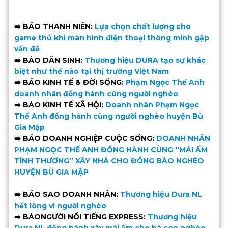
➡️
BÁO THANH NIÊN:
Lựa chọn chất lượng cho
game thủ khi màn hình điện thoại thông minh gặp
vấn đề
➡️ BÁO DÂN SINH:
Thương hiệu DURA tạo sự khác
biệt như thế nào tại thị trường Việt Nam
➡️ BÁO KINH TẾ & ĐỜI SỐNG:
Phạm Ngọc Thế Anh
doanh nhân đồng hành cùng người nghèo
➡️ BÁO KINH TẾ XÃ HỘI:
Doanh nhân Phạm Ngọc
Thế Anh đồng hành cùng người nghèo huyện Bù
Gia Mập
➡️ BÁO DOANH NGHIỆP CUỘC SỐNG:
DOANH NHÂN
PHẠM NGỌC THẾ ANH ĐỒNG HÀNH CÙNG ‘’MÁI ẤM
TÌNH THƯƠNG’’ XÂY NHÀ CHO ĐỒNG BÀO NGHÈO
HUYỆN BÙ GIA MẬP
➡️ BÁO SAO DOANH NHÂN:
Thương hiệu Dura NL
hết lòng vì người nghèo
➡️ BÁONGƯỜI NỔI TIẾNG EXPRESS:
Thương hiệu
Dura NL đồng hành xây mái ấm cho bà con nghèo