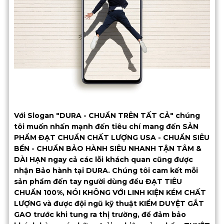
Với Slogan "DURA - CHUẨN TRÊN TẤT CẢ" chúng
tôi muốn nhấn mạnh đến tiêu chí mang đến SẢN
PHẨM ĐẠT CHUẨN CHẤT LƯỢNG USA - CHUẨN SIÊU
BỀN - CHUẨN BẢO HÀNH SIÊU NHANH TẬN TÂM &
DÀI HẠN ngay cả các lỗi khách quan cũng được
nhận Bảo hành tại DURA. Chúng tôi cam kết mỗi
sản phẩm đến tay người dùng đều ĐẠT TIÊU
CHUẨN 100%, NÓI KHÔNG VỚI LINH KIỆN KÉM CHẤT
LƯỢNG và được đội ngũ kỹ thuật KIỂM DUYỆT GẮT
GAO trước khi tung ra thị trường, để đảm bảo