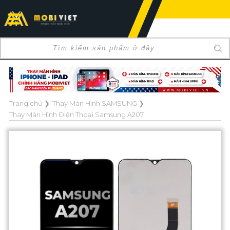
Chào mừng bạn đến với 
Trang chủ
❯
Thay Màn Hình SAMSUNG
❯
Thay Màn Hình Điện Thoại Samsung A207