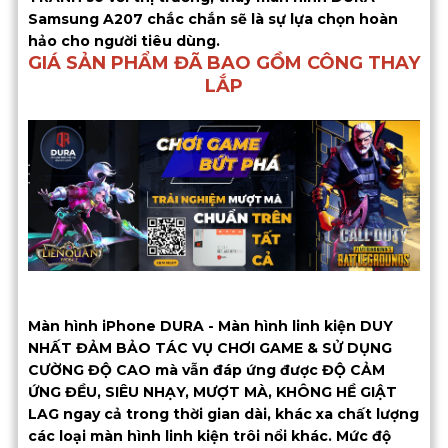
Samsung A207 chắc chắn sẽ là sự lựa chọn hoàn
hảo cho người tiêu dùng.
GIÁ SẢN PHẨM ĐÃ BAO GỒM CÔNG THAY
LẮP
Màn hình iPhone DURA - Màn hình linh kiện DUY
NHẤT ĐẢM BẢO TÁC VỤ CHƠI GAME & SỬ DỤNG
CƯỜNG ĐỘ CAO mà vẫn đáp ứng được ĐỘ CẢM
ỨNG ĐỀU, SIÊU NHẠY, MƯỢT MÀ, KHÔNG HỀ GIẬT
LAG ngay cả trong thời gian dài, khác xa chất lượng
các loại màn hình linh kiện trôi nổi khác. Mức độ