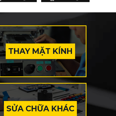
THAY MẶT KÍNH
SỬA CHỮA KHÁC