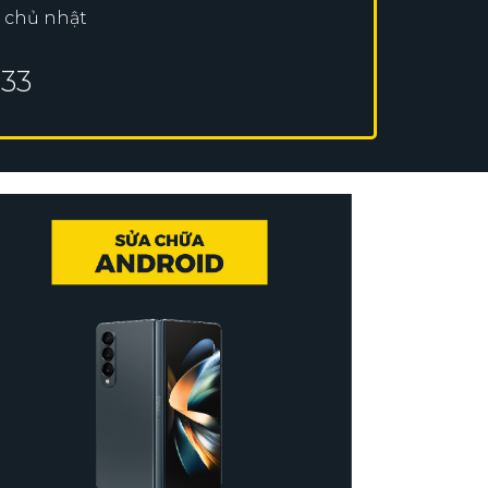
à chủ nhật
233