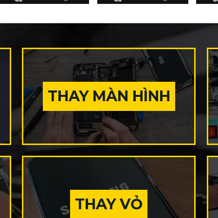
THAY MÀN HÌNH
THAY VỎ