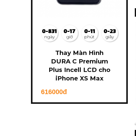
0-831
0-17
0-11
0-26
ngày
giờ
phút
giây
Thay Màn Hình
DURA C Premium
Plus Incell LCD cho
iPhone XS Max
616000đ