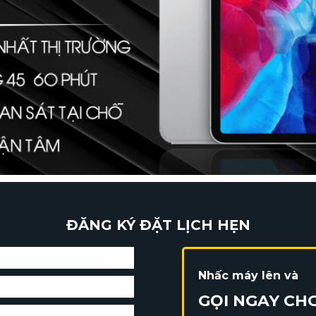
ĐĂNG KÝ ĐẶT LỊCH HẸN
Nhấc máy lên và
GỌI NGAY CH