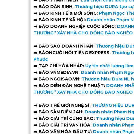
➡️
BÁO THANH NIÊN:
Lựa chọn chất lượng ch
➡️ BÁO DÂN SINH:
Thương hiệu DURA tạo sự k
➡️ BÁO KINH TẾ & ĐỜI SỐNG:
Phạm Ngọc Thế
➡️ BÁO KINH TẾ XÃ HỘI:
Doanh nhân Phạm Ng
➡️ BÁO DOANH NGHIỆP CUỘC SỐNG:
DOANH 
THƯƠNG’’ XÂY NHÀ CHO ĐỒNG BÀO NGHÈO 
➡️ BÁO SAO DOANH NHÂN:
Thương hiệu Dur
➡️ BÁONGƯỜI NỔI TIẾNG EXPRESS:
Thương h
Phước
➡️ TẠP CHÍ HÒA NHẬP:
Uy tín chất lượng là
➡️ BÁO VNMEDIA.VN:
Doanh nhân Phạm Ngọc 
➡️ BÁO NGOISAO.VN:
Thương hiệu Dura NL h
➡️ BÁO DIỄN ĐÀN NGHỆ THUẬT:
DOANH NHÂ
THƯƠNG’’ XÂY NHÀ CHO ĐỒNG BÀO NGHÈO 
➡️ BÁO THẾ GIỚI NGHỆ SĨ:
THƯƠNG HIỆU DUR
➡️ BÁO SÀN DIỄN 24H:
Doanh nhân Phạm Ngọ
➡️ BÁO GIẢI TRÍ CÙNG SAO:
Thương hiệu Dur
➡️ BẢO GIẢI TRÍ VĂN HÓA:
Doanh nhân Phạm 
➡️ BÁO VĂN HÓA ĐẦU TƯ:
Doanh nhân Phạm 