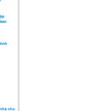
ề
Mập
ÌNH
Bình
 nhà cho