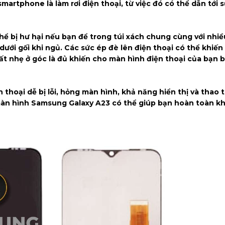
artphone là làm rơi điện thoại, từ việc đó có thể dẫn tới s
thể bị hư hại nếu bạn để trong túi xách chung cùng với nhiề
dưới gối khi ngủ. Các sức ép đè lên điện thoại có thể khiến
rất nhẹ ở góc là đủ khiến cho màn hình điện thoại của bạn 
ện thoại dễ bị lỗi, hỏng màn hình, khả năng hiển thị và thao
màn hình Samsung Galaxy A23 có thể giúp bạn hoàn toàn k