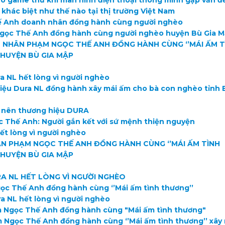
o game thủ khi màn hình điện thoại thông minh gặp vấn đ
hác biệt như thế nào tại thị trường Việt Nam
 Anh doanh nhân đồng hành cùng người nghèo
ọc Thế Anh đồng hành cùng người nghèo huyện Bù Gia 
NHÂN PHẠM NGỌC THẾ ANH ĐỒNG HÀNH CÙNG ‘’MÁI ẤM T
HUYỆN BÙ GIA MẬP
a NL hết lòng vì người nghèo
iệu Dura NL đồng hành xây mái ấm cho bà con nghèo tỉnh 
m nên thương hiệu DURA
Thế Anh: Người gắn kết với sứ mệnh thiện nguyện
ết lòng vì người nghèo
N PHẠM NGỌC THẾ ANH ĐỒNG HÀNH CÙNG ‘’MÁI ẤM TÌNH
HUYỆN BÙ GIA MẬP
A NL HẾT LÒNG VÌ NGƯỜI NGHÈO
c Thế Anh đồng hành cùng ‘’Mái ấm tình thương’’
a NL hết lòng vì người nghèo
Ngọc Thế Anh đồng hành cùng "Mái ấm tình thương"
Ngọc Thế Anh đồng hành cùng ‘’Mái ấm tình thương’’ xây