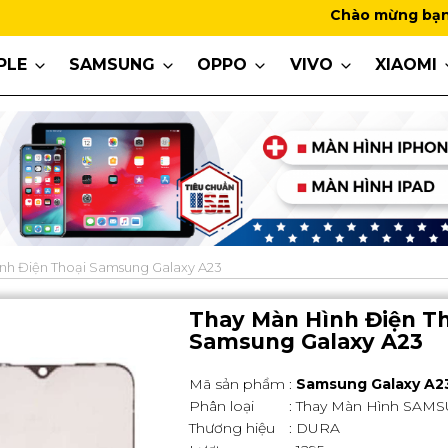
Chào mừng bạn đến với Mob
PLE
SAMSUNG
OPPO
VIVO
XIAOMI
nh Điện Thoại Samsung Galaxy A23
Thay Màn Hình Điện Th
Samsung Galaxy A23
Mã sản phẩm
:
Samsung Galaxy A2
Phân loại
: Thay Màn Hình SAM
Thương hiệu
: DURA