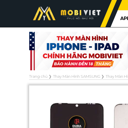
AP
Trang chủ
❯
Thay Màn Hình SAMSUNG
❯
Thay Màn Hì