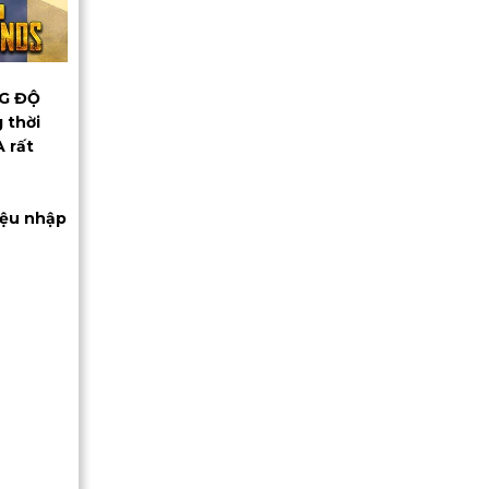
NG ĐỘ
 thời
A rất
iệu nhập