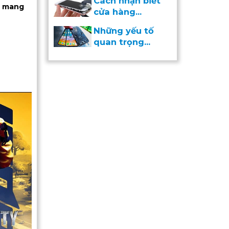
Cách nhận biết
m mang
cửa hàng...
Những yếu tố
quan trọng...