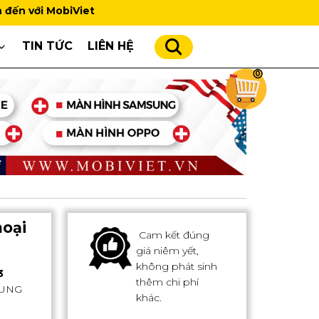
iViet
TIN TỨC
LIÊN HỆ
0
oại
Cam kết đúng
giá niêm yết,
không phát sinh
3
thêm chi phí
SUNG
khác.