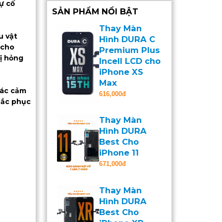
ự cố
SẢN PHẨM NỔI BẬT
Thay Màn
u vật
Hình DURA C
 cho
Premium Plus
bị hỏng
Incell LCD cho
iPhone XS
Max
 tác cảm
616,000đ
hắc phục
Thay Màn
Hình DURA
Best Cho
iPhone 11
671,000đ
Thay Màn
Hình DURA
Best Cho