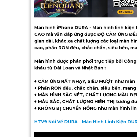
Màn hình iPhone DURA - Màn hình linh k
CAO mà vẫn đáp ứng được ĐỘ CẢM ỨNG ĐỀU,
gian dài, khác xa chất lượng các loại màn hì
cao, phần RON đều, chắc chắn, siêu bền, ma
Màn hình được phân phối trực tiếp bởi Công
khẩu từ Đài Loan và Nhật Bản::
+ CẢM ỨNG RẤT NHẠY, SIÊU MƯỢT như màn h
+ Phần RON đều, chắc chắn, siêu bền, mang 
+ MÀN HÌNH SẮC NÉT, CHẤT LƯỢNG MÀU ĐẸP
+ MÀU SẮC, CHẤT LƯỢNG HIỂN THỊ tương đươn
+ KHÔNG BỊ CHUYỂN HỒNG như màn hình linh
HTV9 Nói Về DURA - Màn Hình Linh Kiện D