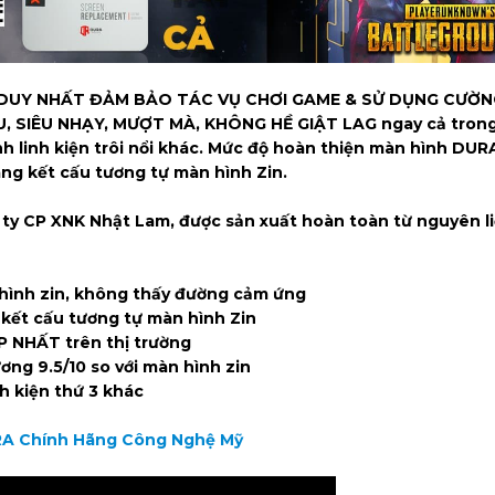
iện DUY NHẤT ĐẢM BẢO TÁC VỤ CHƠI GAME & SỬ DỤNG CƯỜ
 SIÊU NHẠY, MƯỢT MÀ, KHÔNG HỀ GIẬT LAG ngay cả trong
nh linh kiện trôi nổi khác. Mức độ hoàn thiện màn hình DUR
ng kết cấu tương tự màn hình Zin.
 ty CP XNK Nhật Lam, được sản xuất hoàn toàn từ nguyên l
ình zin, không thấy đường cảm ứng
kết cấu tương tự màn hình Zin
 NHẤT trên thị trường
g 9.5/10 so với màn hình zin
 kiện thứ 3 khác
URA Chính Hãng Công Nghệ Mỹ