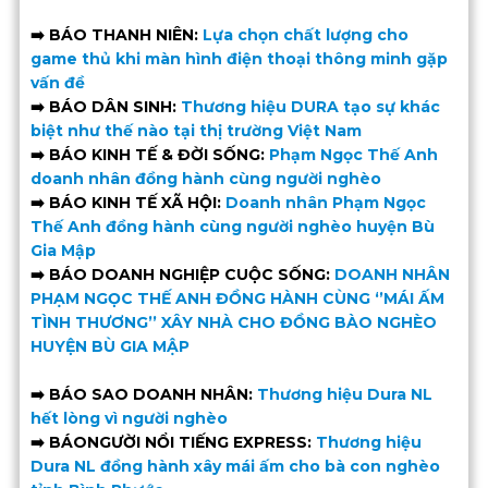
➡️
BÁO THANH NIÊN:
Lựa chọn chất lượng cho
game thủ khi màn hình điện thoại thông minh gặp
vấn đề
➡️ BÁO DÂN SINH:
Thương hiệu DURA tạo sự khác
biệt như thế nào tại thị trường Việt Nam
➡️ BÁO KINH TẾ & ĐỜI SỐNG:
Phạm Ngọc Thế Anh
doanh nhân đồng hành cùng người nghèo
➡️ BÁO KINH TẾ XÃ HỘI:
Doanh nhân Phạm Ngọc
Thế Anh đồng hành cùng người nghèo huyện Bù
Gia Mập
➡️ BÁO DOANH NGHIỆP CUỘC SỐNG:
DOANH NHÂN
PHẠM NGỌC THẾ ANH ĐỒNG HÀNH CÙNG ‘’MÁI ẤM
TÌNH THƯƠNG’’ XÂY NHÀ CHO ĐỒNG BÀO NGHÈO
HUYỆN BÙ GIA MẬP
➡️ BÁO SAO DOANH NHÂN:
Thương hiệu Dura NL
hết lòng vì người nghèo
➡️ BÁONGƯỜI NỔI TIẾNG EXPRESS:
Thương hiệu
Dura NL đồng hành xây mái ấm cho bà con nghèo