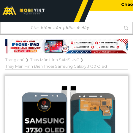
Chào mừng bạn đến với Mob
Trang chủ
❯
Thay Màn Hình SAMSUNG
❯
Thay Màn Hình Điện Thoại Samsung Galaxy J730 Oled