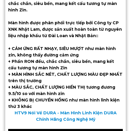
chắc chắn, siêu bền, mang kết cấu tương tự màn
hình Zin.
Màn hình được phân phối trực tiếp bởi Công ty CP
XNK Nhật Lam, được sản xuất hoàn toàn từ nguyên
liệu nhập khẩu từ Đài Loan và Nhật Bản::
+ CẢM ỨNG RẤT NHẠY, SIÊU MƯỢT như màn hình
zin, không thấy đường cảm ứng
+ Phần RON đều, chắc chắn, siêu bền, mang kết
cấu tương tự màn hình Zin
+ MÀN HÌNH SẮC NÉT, CHẤT LƯỢNG MÀU ĐẸP NHẤT
trên thị trường
+ MÀU SẮC, CHẤT LƯỢNG HIỂN THỊ tương đương
9.5/10 so với màn hình zin
+ KHÔNG BỊ CHUYỂN HỒNG như màn hình linh kiện
thứ 3 khác
HTV9 Nói Về DURA - Màn Hình Linh Kiện DURA
Chính Hãng Công Nghệ Mỹ