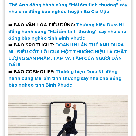
Thế Anh đồng hành cùng ‘’Mái ấm tình thương’’ xây
nhà cho đồng bào nghèo huyện Bù Gia Mập
➡️ BÁO VĂN HÓA TIÊU DÙNG:
Thương hiệu Dura NL
đồng hành cùng ‘’Mái ấm tình thương’’ xây nhà cho
đồng bào nghèo tỉnh Bình Phước
➡️ BÁO SPOTLIGHT:
DOANH NHÂN THẾ ANH DURA
NL: ĐIỀU CỐT LÕI CỦA MỘT THƯƠNG HIỆU LÀ CHẤT
LƯỢNG SẢN PHẨM, TÂM VÀ TẦM CỦA NGƯỜI DẪN
ĐẦU!
➡️ BÁO COSMOLIFE:
Thương hiệu Dura NL đồng
hành cùng Mái ấm tình thương xây nhà cho đồng
bào nghèo tỉnh Bình Phước