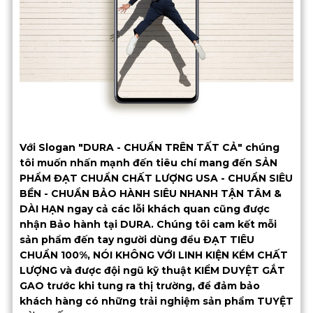
Với Slogan "DURA - CHUẨN TRÊN TẤT CẢ" chúng
tôi muốn nhấn mạnh đến tiêu chí mang đến SẢN
PHẨM ĐẠT CHUẨN CHẤT LƯỢNG USA - CHUẨN SIÊU
BỀN - CHUẨN BẢO HÀNH SIÊU NHANH TẬN TÂM &
DÀI HẠN ngay cả các lỗi khách quan cũng được
nhận Bảo hành tại DURA. Chúng tôi cam kết mỗi
sản phẩm đến tay người dùng đều ĐẠT TIÊU
CHUẨN 100%, NÓI KHÔNG VỚI LINH KIỆN KÉM CHẤT
LƯỢNG và được đội ngũ kỹ thuật KIỂM DUYỆT GẮT
GAO trước khi tung ra thị trường, để đảm bảo
khách hàng có những trải nghiệm sản phẩm TUYỆT