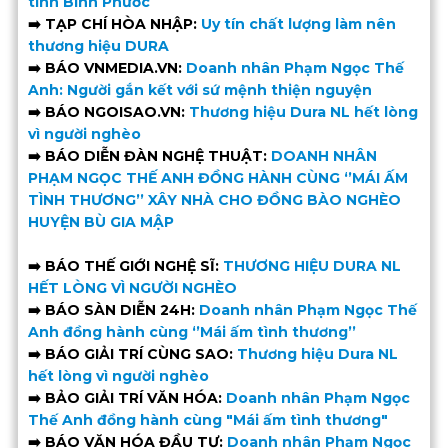
tỉnh Bình Phước
➡️ TẠP CHÍ HÒA NHẬP:
Uy tín chất lượng làm nên
thương hiệu DURA
➡️ BÁO VNMEDIA.VN:
Doanh nhân Phạm Ngọc Thế
Anh: Người gắn kết với sứ mệnh thiện nguyện
➡️ BÁO NGOISAO.VN:
Thương hiệu Dura NL hết lòng
vì người nghèo
➡️ BÁO DIỄN ĐÀN NGHỆ THUẬT:
DOANH NHÂN
PHẠM NGỌC THẾ ANH ĐỒNG HÀNH CÙNG ‘’MÁI ẤM
TÌNH THƯƠNG’’ XÂY NHÀ CHO ĐỒNG BÀO NGHÈO
HUYỆN BÙ GIA MẬP
➡️ BÁO THẾ GIỚI NGHỆ SĨ:
THƯƠNG HIỆU DURA NL
HẾT LÒNG VÌ NGƯỜI NGHÈO
➡️ BÁO SÀN DIỄN 24H:
Doanh nhân Phạm Ngọc Thế
Anh đồng hành cùng ‘’Mái ấm tình thương’’
➡️ BÁO GIẢI TRÍ CÙNG SAO:
Thương hiệu Dura NL
hết lòng vì người nghèo
➡️ BẢO GIẢI TRÍ VĂN HÓA:
Doanh nhân Phạm Ngọc
Thế Anh đồng hành cùng "Mái ấm tình thương"
➡️ BÁO VĂN HÓA ĐẦU TƯ:
Doanh nhân Phạm Ngọc