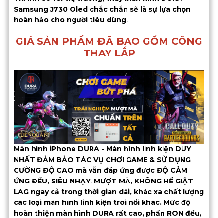
Samsung J730 Oled chắc chắn sẽ là sự lựa chọn
hoàn hảo cho người tiêu dùng.
GIÁ SẢN PHẨM ĐÃ BAO GỒM CÔNG
THAY LẮP
Màn hình iPhone DURA - Màn hình linh kiện DUY
NHẤT ĐẢM BẢO TÁC VỤ CHƠI GAME & SỬ DỤNG
CƯỜNG ĐỘ CAO mà vẫn đáp ứng được ĐỘ CẢM
ỨNG ĐỀU, SIÊU NHẠY, MƯỢT MÀ, KHÔNG HỀ GIẬT
LAG ngay cả trong thời gian dài, khác xa chất lượng
các loại màn hình linh kiện trôi nổi khác. Mức độ
hoàn thiện màn hình DURA rất cao, phần RON đều,