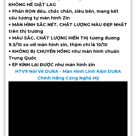
KHÔNG HỀ GIẬT LAG
+ Phần RON đều, chắc chắn, siêu bền, mang kết
cấu tương tự màn hình Zin
+ MÀN HÌNH SẮC NÉT, CHẤT LƯỢNG MÀU ĐẸP NHẤT
trên thị trường
+ MÀU SẮC, CHẤT LƯỢNG HIỂN THỊ tương đương
9.5/10 so với màn hình zin, thậm chí là 10/10
+ KHÔNG BỊ CHUYỂN HỒNG như màn hình chuẩn
Trung Quốc
+ ÉP KÍNH LẠI ĐƯỢC như màn hình zin
HTV9 Nói Về DURA - Màn Hình Linh Kiện DURA
Chính Hãng Công Nghệ Mỹ