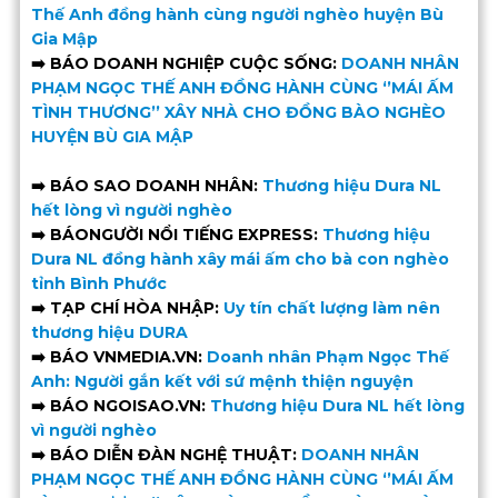
Thế Anh đồng hành cùng người nghèo huyện Bù
Gia Mập
➡️ BÁO DOANH NGHIỆP CUỘC SỐNG:
DOANH NHÂN
PHẠM NGỌC THẾ ANH ĐỒNG HÀNH CÙNG ‘’MÁI ẤM
TÌNH THƯƠNG’’ XÂY NHÀ CHO ĐỒNG BÀO NGHÈO
HUYỆN BÙ GIA MẬP
➡️ BÁO SAO DOANH NHÂN:
Thương hiệu Dura NL
hết lòng vì người nghèo
➡️ BÁONGƯỜI NỔI TIẾNG EXPRESS:
Thương hiệu
Dura NL đồng hành xây mái ấm cho bà con nghèo
tỉnh Bình Phước
➡️ TẠP CHÍ HÒA NHẬP:
Uy tín chất lượng làm nên
thương hiệu DURA
➡️ BÁO VNMEDIA.VN:
Doanh nhân Phạm Ngọc Thế
Anh: Người gắn kết với sứ mệnh thiện nguyện
➡️ BÁO NGOISAO.VN:
Thương hiệu Dura NL hết lòng
vì người nghèo
➡️ BÁO DIỄN ĐÀN NGHỆ THUẬT:
DOANH NHÂN
PHẠM NGỌC THẾ ANH ĐỒNG HÀNH CÙNG ‘’MÁI ẤM