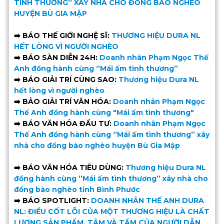
TÌNH THƯƠNG’’ XÂY NHÀ CHO ĐỒNG BÀO NGHÈO
HUYỆN BÙ GIA MẬP
➡️ BÁO THẾ GIỚI NGHỆ SĨ:
THƯƠNG HIỆU DURA NL
HẾT LÒNG VÌ NGƯỜI NGHÈO
➡️ BÁO SÀN DIỄN 24H:
Doanh nhân Phạm Ngọc Thế
Anh đồng hành cùng ‘’Mái ấm tình thương’’
➡️ BÁO GIẢI TRÍ CÙNG SAO:
Thương hiệu Dura NL
hết lòng vì người nghèo
➡️ BẢO GIẢI TRÍ VĂN HÓA:
Doanh nhân Phạm Ngọc
Thế Anh đồng hành cùng "Mái ấm tình thương"
➡️ BÁO VĂN HÓA ĐẦU TƯ:
Doanh nhân Phạm Ngọc
Thế Anh đồng hành cùng ‘’Mái ấm tình thương’’ xây
nhà cho đồng bào nghèo huyện Bù Gia Mập
➡️ BÁO VĂN HÓA TIÊU DÙNG:
Thương hiệu Dura NL
đồng hành cùng ‘’Mái ấm tình thương’’ xây nhà cho
đồng bào nghèo tỉnh Bình Phước
➡️ BÁO SPOTLIGHT:
DOANH NHÂN THẾ ANH DURA
NL: ĐIỀU CỐT LÕI CỦA MỘT THƯƠNG HIỆU LÀ CHẤT
LƯỢNG SẢN PHẨM, TÂM VÀ TẦM CỦA NGƯỜI DẪN