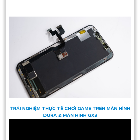
TRẢI NGHIỆM THỰC TẾ CHƠI GAME TRÊN MÀN HÌNH
DURA & MÀN HÌNH GX3