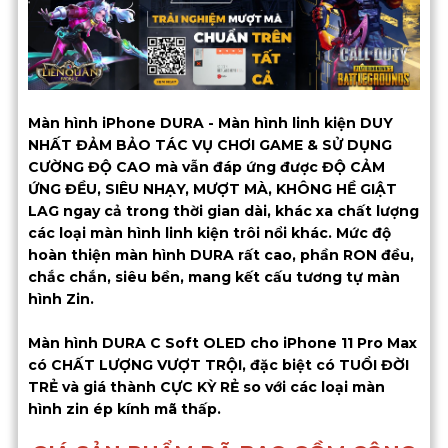
Màn hình iPhone DURA - Màn hình linh kiện DUY
NHẤT ĐẢM BẢO TÁC VỤ CHƠI GAME & SỬ DỤNG
CƯỜNG ĐỘ CAO mà vẫn đáp ứng được ĐỘ CẢM
ỨNG ĐỀU, SIÊU NHẠY, MƯỢT MÀ, KHÔNG HỀ GIẬT
LAG ngay cả trong thời gian dài, khác xa chất lượng
các loại màn hình linh kiện trôi nổi khác. Mức độ
hoàn thiện màn hình DURA rất cao, phần RON đều,
chắc chắn, siêu bền, mang kết cấu tương tự màn
hình Zin.
Màn hình DURA C Soft OLED cho iPhone 11 Pro Max
có CHẤT LƯỢNG VƯỢT TRỘI, đặc biệt có TUỔI ĐỜI
TRẺ và giá thành CỰC KỲ RẺ so với các loại màn
hình zin ép kính mã thấp.