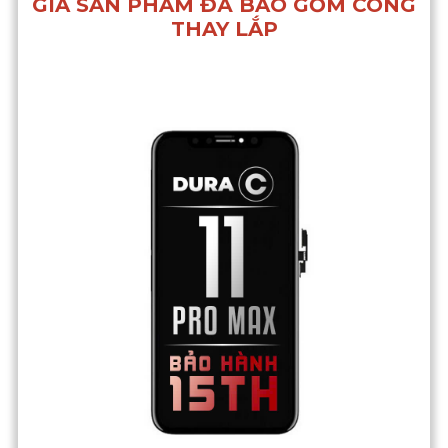
GIÁ SẢN PHẨM ĐÃ BAO GỒM CÔNG
THAY LẮP