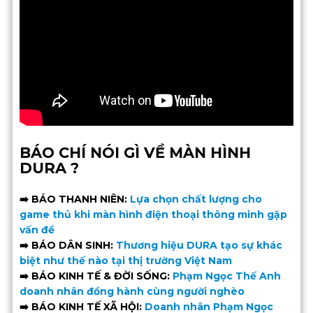
BÁO CHÍ NÓI GÌ VỀ MÀN HÌNH
DURA ?
➡️
BÁO THANH NIÊN:
Lựa chọn chất lượng cho
game thủ khi màn hình điện thoại thông minh gặp
vấn đề
➡️ BÁO DÂN SINH:
Thương hiệu DURA tạo sự khác
biệt như thế nào tại thị trường Việt Nam
➡️ BÁO KINH TẾ & ĐỜI SỐNG:
Phạm Ngọc Thế Anh
doanh nhân đồng hành cùng người nghèo
➡️ BÁO KINH TẾ XÃ HỘI:
Doanh nhân Phạm Ngọc