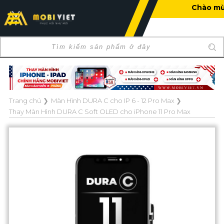
Chào mừng bạn đến với M
Trang chủ
❯
Màn Hình DURA C cho IP 6 - 12 Pro Max
❯
Thay Màn Hình DURA C Soft OLED cho iPhone 11 Pro Max