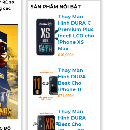
 RẺ so
SẢN PHẨM NỔI BẬT
g các
Thay Màn
Hình DURA C
Premium Plus
Incell LCD cho
iPhone XS
Max
616,000đ
Thay Màn
Hình DURA
Best Cho
iPhone 11
671,000đ
Thay Màn
Hình DURA
Best Cho
NG ĐỘ