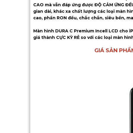
CAO mà vẫn đáp ứng được ĐỘ CẢM ỨNG ĐỀU,
gian dài, khác xa chất lượng các loại màn hì
cao, phần RON đều, chắc chắn, siêu bền, ma
Màn hình DURA C Premium Incell LCD cho i
giá thành CỰC KỲ RẺ so với các loại màn hìn
GIÁ SẢN PHẨ