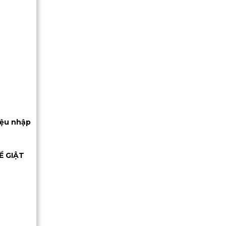
iệu nhập
Ề GIẬT