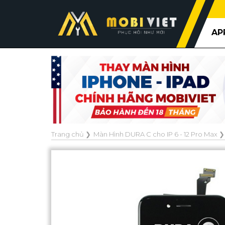
AP
Trang chủ
❯
Màn Hình DURA C cho IP 6 - 12 Pro Max
❯