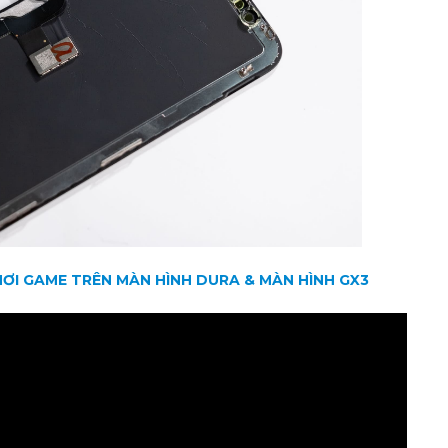
HƠI GAME TRÊN MÀN HÌNH DURA & MÀN HÌNH GX3