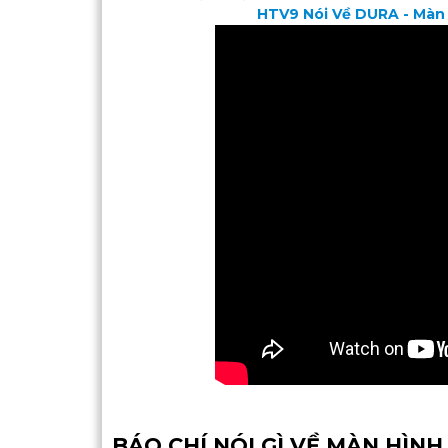
HTV9 Nói Về DURA - Màn
BÁO CHÍ NÓI GÌ VỀ MÀN HÌNH