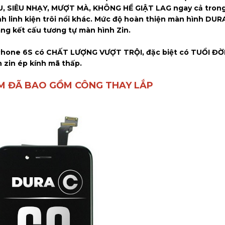
 SIÊU NHẠY, MƯỢT MÀ, KHÔNG HỀ GIẬT LAG ngay cả trong
nh linh kiện trôi nổi khác. Mức độ hoàn thiện màn hình DUR
ng kết cấu tương tự màn hình Zin.
Phone 6S có CHẤT LƯỢNG VƯỢT TRỘI, đặc biệt có TUỔI ĐỜI
h zin ép kính mã thấp.
M ĐÃ BAO GỒM CÔNG THAY LẮP