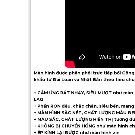
Màn hình được phân phối trực tiếp bởi Công
khẩu từ Đài Loan và Nhật Bản theo tiêu ch
+ CẢM ỨNG RẤT NHẠY, SIÊU MƯỢT như màn h
LAG
+ Phần RON đều, chắc chắn, siêu bền, mang 
+ MÀN HÌNH SẮC NÉT, CHẤT LƯỢNG MÀU ĐẸP
+ MÀU SẮC, CHẤT LƯỢNG HIỂN THỊ tương đương
+ KHÔNG BỊ CHUYỂN HỒNG như màn hình c
+ ÉP KÍNH LẠI ĐƯỢC như màn hình zin