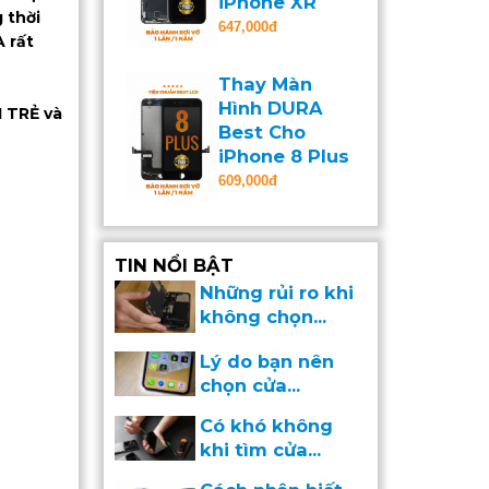
iPhone XR
 thời
647,000đ
A rất
Thay Màn
Hình DURA
 TRẺ và
Best Cho
iPhone 8 Plus
609,000đ
TIN NỔI BẬT
Những rủi ro khi
không chọn...
Lý do bạn nên
chọn cửa...
Có khó không
khi tìm cửa...