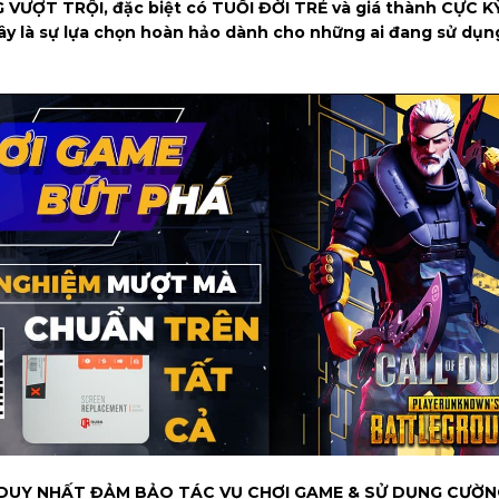
VƯỢT TRỘI, đặc biệt có TUỔI ĐỜI TRẺ và giá thành CỰC KỲ
 Đây là sự lựa chọn hoàn hảo dành cho những ai đang sử dụn
iện DUY NHẤT ĐẢM BẢO TÁC VỤ CHƠI GAME & SỬ DỤNG CƯỜ