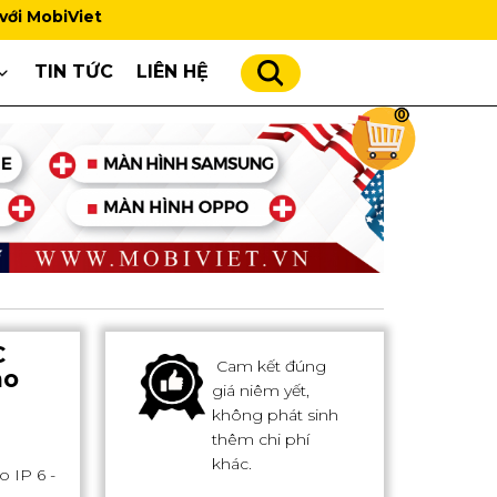
t
TIN TỨC
LIÊN HỆ
0
C
Cam kết đúng
ho
giá niêm yết,
không phát sinh
thêm chi phí
khác.
 IP 6 -