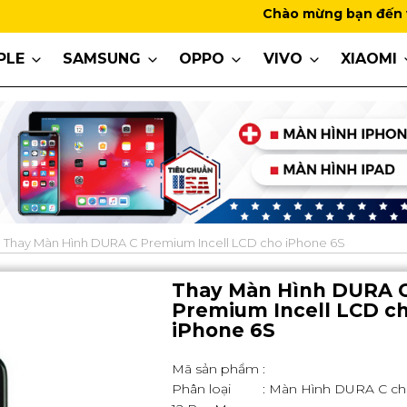
Chào mừng bạn đến với MobiVie
PLE
SAMSUNG
OPPO
VIVO
XIAOMI
Thay Màn Hình DURA C Premium Incell LCD cho iPhone 6S
Thay Màn Hình DURA 
Premium Incell LCD c
iPhone 6S
Mã sản phẩm
:
Phân loại
: Màn Hình DURA C cho