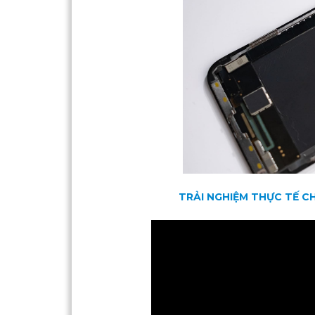
TRẢI NGHIỆM THỰC TẾ C