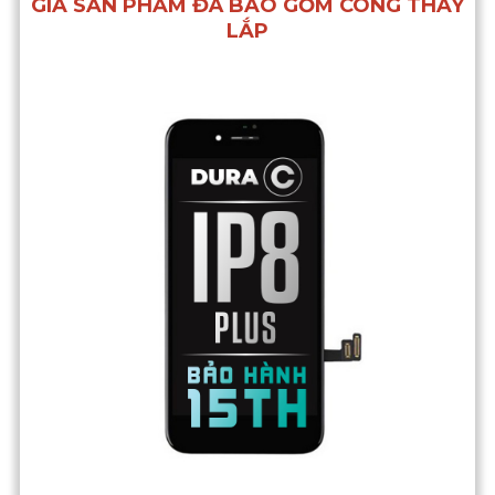
GIÁ SẢN PHẨM ĐÃ BAO GỒM CÔNG THAY
LẮP