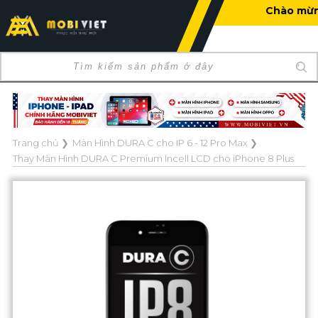
Chào mừng bạn đến với Mob
Trang chủ
❯
Màn Hình DURA C cho IP 6 - 12 Pro Max
❯
Thay Màn Hình DURA C Premium Incell LCD cho iPhone 8 Plus