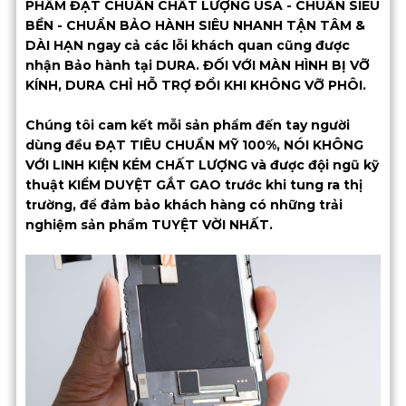
PHẨM ĐẠT CHUẨN CHẤT LƯỢNG USA - CHUẨN SIÊU
BỀN - CHUẨN BẢO HÀNH SIÊU NHANH TẬN TÂM &
DÀI HẠN ngay cả các lỗi khách quan cũng được
nhận Bảo hành tại DURA. ĐỐI VỚI MÀN HÌNH BỊ VỠ
KÍNH, DURA CHỈ HỖ TRỢ ĐỔI KHI KHÔNG VỠ PHÔI.
Chúng tôi cam kết mỗi sản phẩm đến tay người
dùng đều ĐẠT TIÊU CHUẨN MỸ 100%, NÓI KHÔNG
VỚI LINH KIỆN KÉM CHẤT LƯỢNG và được đội ngũ kỹ
thuật KIỂM DUYỆT GẮT GAO trước khi tung ra thị
trường, để đảm bảo khách hàng có những trải
nghiệm sản phẩm TUYỆT VỜI NHẤT.