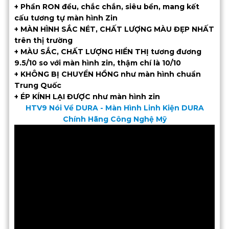
+ Phần RON đều, chắc chắn, siêu bền, mang kết
cấu tương tự màn hình Zin
+ MÀN HÌNH SẮC NÉT, CHẤT LƯỢNG MÀU ĐẸP NHẤT
trên thị trường
+ MÀU SẮC, CHẤT LƯỢNG HIỂN THỊ tương đương
9.5/10 so với màn hình zin, thậm chí là 10/10
+ KHÔNG BỊ CHUYỂN HỒNG như màn hình chuẩn
Trung Quốc
+ ÉP KÍNH LẠI ĐƯỢC như màn hình zin
HTV9 Nói Về DURA - Màn Hình Linh Kiện DURA
Chính Hãng Công Nghệ Mỹ