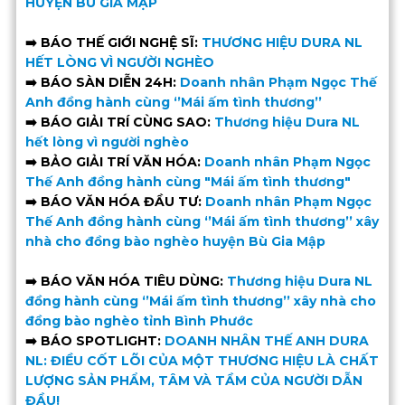
HUYỆN BÙ GIA MẬP
➡️ BÁO THẾ GIỚI NGHỆ SĨ:
THƯƠNG HIỆU DURA NL
HẾT LÒNG VÌ NGƯỜI NGHÈO
➡️ BÁO SÀN DIỄN 24H:
Doanh nhân Phạm Ngọc Thế
Anh đồng hành cùng ‘’Mái ấm tình thương’’
➡️ BÁO GIẢI TRÍ CÙNG SAO:
Thương hiệu Dura NL
hết lòng vì người nghèo
➡️ BẢO GIẢI TRÍ VĂN HÓA:
Doanh nhân Phạm Ngọc
Thế Anh đồng hành cùng "Mái ấm tình thương"
➡️ BÁO VĂN HÓA ĐẦU TƯ:
Doanh nhân Phạm Ngọc
Thế Anh đồng hành cùng ‘’Mái ấm tình thương’’ xây
nhà cho đồng bào nghèo huyện Bù Gia Mập
➡️ BÁO VĂN HÓA TIÊU DÙNG:
Thương hiệu Dura NL
đồng hành cùng ‘’Mái ấm tình thương’’ xây nhà cho
đồng bào nghèo tỉnh Bình Phước
➡️ BÁO SPOTLIGHT:
DOANH NHÂN THẾ ANH DURA
NL: ĐIỀU CỐT LÕI CỦA MỘT THƯƠNG HIỆU LÀ CHẤT
LƯỢNG SẢN PHẨM, TÂM VÀ TẦM CỦA NGƯỜI DẪN
ĐẦU!