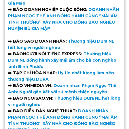
Gia Mập
➡️ BÁO DOANH NGHIỆP CUỘC SỐNG:
DOANH NHÂN
PHẠM NGỌC THẾ ANH ĐỒNG HÀNH CÙNG ‘’MÁI ẤM
TÌNH THƯƠNG’’ XÂY NHÀ CHO ĐỒNG BÀO NGHÈO
HUYỆN BÙ GIA MẬP
➡️ BÁO SAO DOANH NHÂN:
Thương hiệu Dura NL
hết lòng vì người nghèo
➡️ BÁONGƯỜI NỔI TIẾNG EXPRESS:
Thương hiệu
Dura NL đồng hành xây mái ấm cho bà con nghèo
tỉnh Bình Phước
➡️ TẠP CHÍ HÒA NHẬP:
Uy tín chất lượng làm nên
thương hiệu DURA
➡️ BÁO VNMEDIA.VN:
Doanh nhân Phạm Ngọc Thế
Anh: Người gắn kết với sứ mệnh thiện nguyện
➡️ BÁO NGOISAO.VN:
Thương hiệu Dura NL hết lòng
vì người nghèo
➡️ BÁO DIỄN ĐÀN NGHỆ THUẬT:
DOANH NHÂN
PHẠM NGỌC THẾ ANH ĐỒNG HÀNH CÙNG ‘’MÁI ẤM
TÌNH THƯƠNG’’ XÂY NHÀ CHO ĐỒNG BÀO NGHÈO