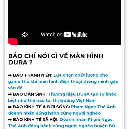
BÁO CHÍ NÓI GÌ VỀ MÀN HÌNH
DURA ?
➡️
BÁO THANH NIÊN:
Lựa chọn chất lượng cho
game thủ khi màn hình điện thoại thông minh gặp
vấn đề
➡️ BÁO DÂN SINH:
Thương hiệu DURA tạo sự khác
biệt như thế nào tại thị trường Việt Nam
➡️ BÁO KINH TẾ & ĐỜI SỐNG:
Phạm Ngọc Thế Anh
doanh nhân đồng hành cùng người nghèo
➡️ BÁO KINH TẾ XÃ HỘI:
Doanh nhân Phạm Ngọc
Thế Anh đồng hành cùng người nghèo huyện Bù