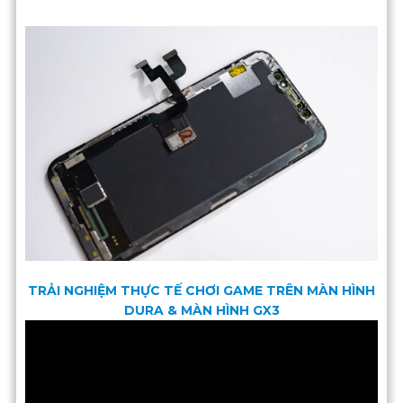
TRẢI NGHIỆM THỰC TẾ CHƠI GAME TRÊN MÀN HÌNH
DURA & MÀN HÌNH GX3