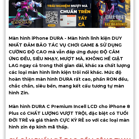
Màn hình iPhone DURA - Màn hình linh kiện DUY
NHẤT ĐẢM BẢO TÁC VỤ CHƠI GAME & SỬ DỤNG
CƯỜNG ĐỘ CAO mà vẫn đáp ứng được ĐỘ CẢM
ỨNG ĐỀU, SIÊU NHẠY, MƯỢT MÀ, KHÔNG HỀ GIẬT
LAG ngay cả trong thời gian dài, khác xa chất lượng
các loại màn hình linh kiện trôi nổi khác. Mức độ
hoàn thiện màn hình DURA rất cao, phần RON đều,
chắc chắn, siêu bền, mang kết cấu tương tự màn
hình Zin.
Màn hình DURA C Premium Incell LCD cho iPhone 8
Plus có CHẤT LƯỢNG VƯỢT TRỘI, đặc biệt có TUỔI
ĐỜI TRẺ và giá thành CỰC KỲ RẺ so với các loại màn
hình zin ép kính mã thấp.