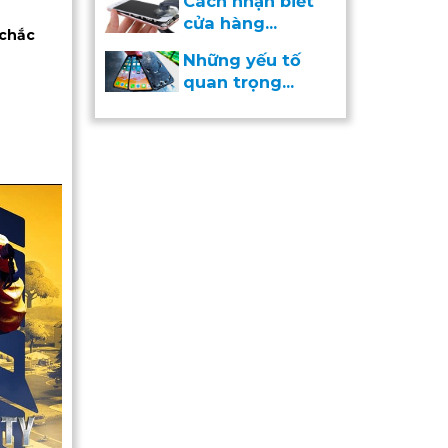
Cách nhận biết
cửa hàng...
 chắc
Những yếu tố
quan trọng...