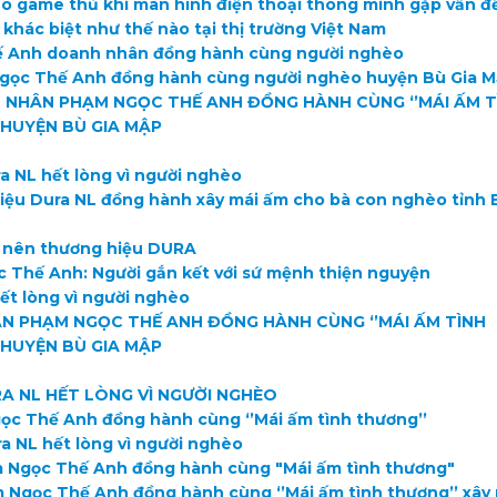
o game thủ khi màn hình điện thoại thông minh gặp vấn đ
hác biệt như thế nào tại thị trường Việt Nam
 Anh doanh nhân đồng hành cùng người nghèo
ọc Thế Anh đồng hành cùng người nghèo huyện Bù Gia 
NHÂN PHẠM NGỌC THẾ ANH ĐỒNG HÀNH CÙNG ‘’MÁI ẤM T
HUYỆN BÙ GIA MẬP
a NL hết lòng vì người nghèo
iệu Dura NL đồng hành xây mái ấm cho bà con nghèo tỉnh 
m nên thương hiệu DURA
Thế Anh: Người gắn kết với sứ mệnh thiện nguyện
ết lòng vì người nghèo
N PHẠM NGỌC THẾ ANH ĐỒNG HÀNH CÙNG ‘’MÁI ẤM TÌNH
HUYỆN BÙ GIA MẬP
A NL HẾT LÒNG VÌ NGƯỜI NGHÈO
c Thế Anh đồng hành cùng ‘’Mái ấm tình thương’’
a NL hết lòng vì người nghèo
Ngọc Thế Anh đồng hành cùng "Mái ấm tình thương"
Ngọc Thế Anh đồng hành cùng ‘’Mái ấm tình thương’’ xây