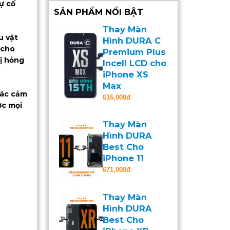
ự cố
SẢN PHẨM NỔI BẬT
Thay Màn
u vật
Hình DURA C
 cho
Premium Plus
bị hỏng
Incell LCD cho
iPhone XS
Max
 tác cảm
616,000đ
ợc mọi
Thay Màn
Hình DURA
Best Cho
iPhone 11
671,000đ
Thay Màn
Hình DURA
Best Cho