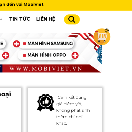
MobiViet
TIN TỨC
LIÊN HỆ
0
oại
Cam kết đúng
giá niêm yết,
không phát sinh
thêm chi phí
khác.