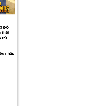
NG ĐỘ
 thời
A rất
iệu nhập