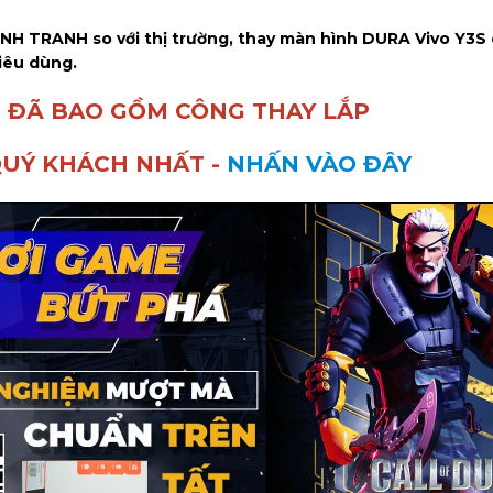
ẠNH TRANH so với thị trường, thay màn hình DURA Vivo Y3S
iêu dùng.
 ĐÃ BAO GỒM CÔNG THAY LẮP
QUÝ KHÁCH NHẤT -
NHẤN VÀO ĐÂY