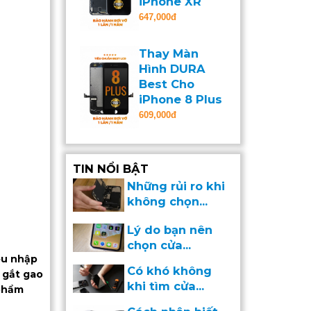
iPhone XR
647,000đ
Thay Màn
Hình DURA
Best Cho
iPhone 8 Plus
609,000đ
TIN NỔI BẬT
Những rủi ro khi
không chọn...
Lý do bạn nên
chọn cửa...
ệu nhập
Có khó không
 gắt gao
khi tìm cửa...
 phẩm