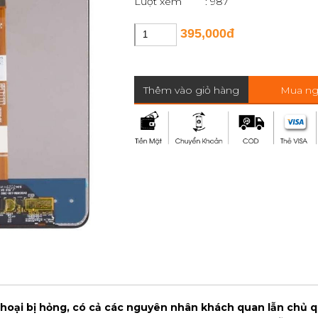
Lượt xem
: 987
395,000đ
Thêm vào giỏ hàng
Mua ng
 thoại bị hỏng, có cả các nguyên nhân khách quan lẫn chủ q