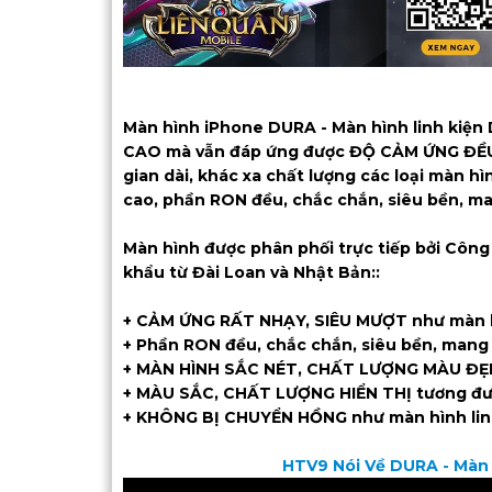
Màn hình iPhone DURA - Màn hình linh k
CAO mà vẫn đáp ứng được ĐỘ CẢM ỨNG ĐỀU,
gian dài, khác xa chất lượng các loại màn hì
cao, phần RON đều, chắc chắn, siêu bền, ma
Màn hình được phân phối trực tiếp bởi Công
khẩu từ Đài Loan và Nhật Bản::
+ CẢM ỨNG RẤT NHẠY, SIÊU MƯỢT như màn h
+ Phần RON đều, chắc chắn, siêu bền, mang 
+ MÀN HÌNH SẮC NÉT, CHẤT LƯỢNG MÀU ĐẸP
+ MÀU SẮC, CHẤT LƯỢNG HIỂN THỊ tương đươn
+ KHÔNG BỊ CHUYỂN HỒNG như màn hình linh
HTV9 Nói Về DURA - Màn