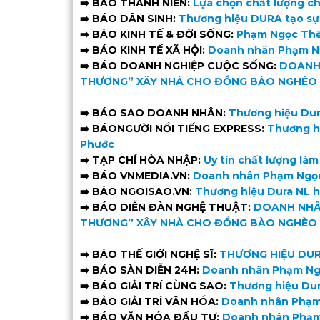
➡️
BÁO THANH NIÊN:
Lựa chọn chất lượng ch
➡️ BÁO DÂN SINH:
Thương hiệu DURA tạo sự k
➡️ BÁO KINH TẾ & ĐỜI SỐNG:
Phạm Ngọc Thế
➡️ BÁO KINH TẾ XÃ HỘI:
Doanh nhân Phạm Ng
➡️ BÁO DOANH NGHIỆP CUỘC SỐNG:
DOANH 
THƯƠNG’’ XÂY NHÀ CHO ĐỒNG BÀO NGHÈO 
➡️ BÁO SAO DOANH NHÂN:
Thương hiệu Dur
➡️ BÁONGƯỜI NỔI TIẾNG EXPRESS:
Thương h
Phước
➡️ TẠP CHÍ HÒA NHẬP:
Uy tín chất lượng là
➡️ BÁO VNMEDIA.VN:
Doanh nhân Phạm Ngọc 
➡️ BÁO NGOISAO.VN:
Thương hiệu Dura NL h
➡️ BÁO DIỄN ĐÀN NGHỆ THUẬT:
DOANH NHÂ
THƯƠNG’’ XÂY NHÀ CHO ĐỒNG BÀO NGHÈO 
➡️ BÁO THẾ GIỚI NGHỆ SĨ:
THƯƠNG HIỆU DUR
➡️ BÁO SÀN DIỄN 24H:
Doanh nhân Phạm Ngọ
➡️ BÁO GIẢI TRÍ CÙNG SAO:
Thương hiệu Dur
➡️ BẢO GIẢI TRÍ VĂN HÓA:
Doanh nhân Phạm 
➡️ BÁO VĂN HÓA ĐẦU TƯ:
Doanh nhân Phạm 