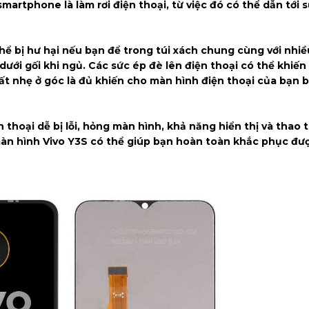
artphone là làm rơi điện thoại, từ việc đó có thể dẫn tới s
thể bị hư hại nếu bạn để trong túi xách chung cùng với nhiề
dưới gối khi ngủ. Các sức ép đè lên điện thoại có thể khiến
rất nhẹ ở góc là đủ khiến cho màn hình điện thoại của bạn 
ện thoại dễ bị lỗi, hỏng màn hình, khả năng hiển thị và thao
àn hình Vivo Y3S có thể giúp bạn hoàn toàn khắc phục đư