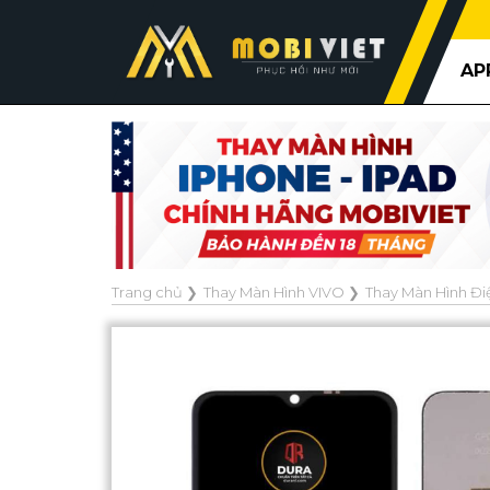
AP
Trang chủ
❯
Thay Màn Hình VIVO
❯
Thay Màn Hình Đi