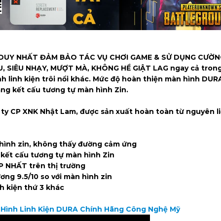
iện DUY NHẤT ĐẢM BẢO TÁC VỤ CHƠI GAME & SỬ DỤNG CƯỜ
 SIÊU NHẠY, MƯỢT MÀ, KHÔNG HỀ GIẬT LAG ngay cả trong
nh linh kiện trôi nổi khác. Mức độ hoàn thiện màn hình DUR
ng kết cấu tương tự màn hình Zin.
 ty CP XNK Nhật Lam, được sản xuất hoàn toàn từ nguyên l
ình zin, không thấy đường cảm ứng
kết cấu tương tự màn hình Zin
 NHẤT trên thị trường
g 9.5/10 so với màn hình zin
 kiện thứ 3 khác
 Hình Linh Kiện DURA Chính Hãng Công Nghệ Mỹ