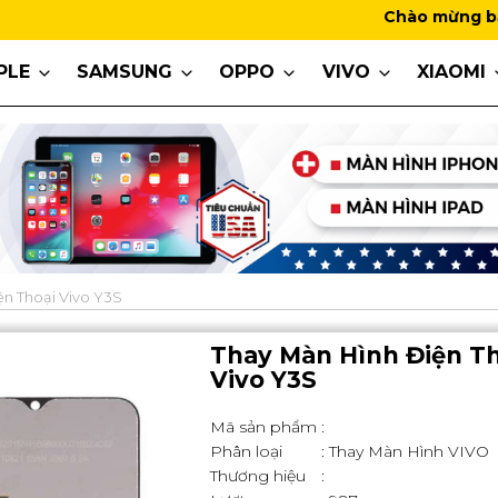
Chào mừng bạn đến với 
PLE
SAMSUNG
OPPO
VIVO
XIAOMI
ện Thoại Vivo Y3S
Thay Màn Hình Điện Th
Vivo Y3S
Mã sản phẩm
:
Phân loại
: Thay Màn Hình VIVO
Thương hiệu
: