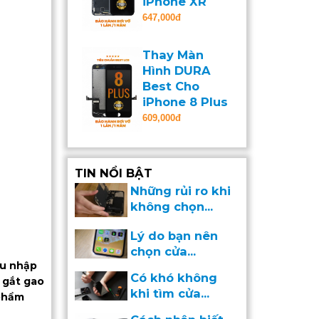
iPhone XR
647,000đ
Thay Màn
Hình DURA
Best Cho
iPhone 8 Plus
609,000đ
TIN NỔI BẬT
Những rủi ro khi
không chọn...
Lý do bạn nên
chọn cửa...
ệu nhập
Có khó không
 gắt gao
khi tìm cửa...
 phẩm