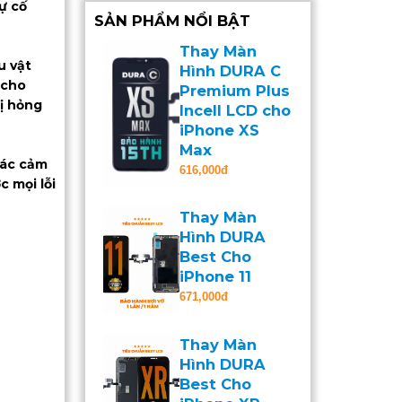
ự cố
SẢN PHẨM NỔI BẬT
Thay Màn
u vật
Hình DURA C
 cho
Premium Plus
bị hỏng
Incell LCD cho
iPhone XS
Max
 tác cảm
616,000đ
 mọi lỗi
Thay Màn
Hình DURA
Best Cho
iPhone 11
671,000đ
Thay Màn
Hình DURA
Best Cho