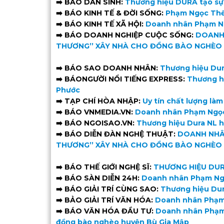
➡️ BÁO DÂN SINH:
Thương hiệu DURA tạo sự k
➡️ BÁO KINH TẾ & ĐỜI SỐNG:
Phạm Ngọc Thế
➡️ BÁO KINH TẾ XÃ HỘI:
Doanh nhân Phạm Ng
➡️ BÁO DOANH NGHIỆP CUỘC SỐNG:
DOANH 
THƯƠNG’’ XÂY NHÀ CHO ĐỒNG BÀO NGHÈO 
➡️ BÁO SAO DOANH NHÂN:
Thương hiệu Dur
➡️ BÁONGƯỜI NỔI TIẾNG EXPRESS:
Thương h
Phước
➡️ TẠP CHÍ HÒA NHẬP:
Uy tín chất lượng là
➡️ BÁO VNMEDIA.VN:
Doanh nhân Phạm Ngọc 
➡️ BÁO NGOISAO.VN:
Thương hiệu Dura NL h
➡️ BÁO DIỄN ĐÀN NGHỆ THUẬT:
DOANH NHÂ
THƯƠNG’’ XÂY NHÀ CHO ĐỒNG BÀO NGHÈO 
➡️ BÁO THẾ GIỚI NGHỆ SĨ:
THƯƠNG HIỆU DUR
➡️ BÁO SÀN DIỄN 24H:
Doanh nhân Phạm Ngọ
➡️ BÁO GIẢI TRÍ CÙNG SAO:
Thương hiệu Dur
➡️ BẢO GIẢI TRÍ VĂN HÓA:
Doanh nhân Phạm 
➡️ BÁO VĂN HÓA ĐẦU TƯ:
Doanh nhân Phạm 
đồng bào nghèo huyện Bù Gia Mập