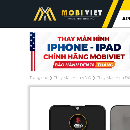
AP
Trang chủ
❯
Thay Màn Hình VIVO
❯
Thay Màn Hình Điệ