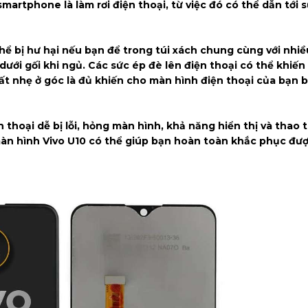
artphone là làm rơi điện thoại, từ việc đó có thể dẫn tới s
thể bị hư hại nếu bạn để trong túi xách chung cùng với nhiề
dưới gối khi ngủ. Các sức ép đè lên điện thoại có thể khiến
rất nhẹ ở góc là đủ khiến cho màn hình điện thoại của bạn 
ện thoại dễ bị lỗi, hỏng màn hình, khả năng hiển thị và thao
n hình Vivo U10 có thể giúp bạn hoàn toàn khắc phục được