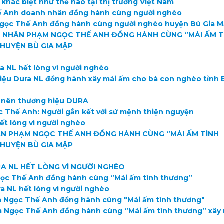
hác biệt như thế nào tại thị trường Việt Nam
 Anh doanh nhân đồng hành cùng người nghèo
ọc Thế Anh đồng hành cùng người nghèo huyện Bù Gia 
NHÂN PHẠM NGỌC THẾ ANH ĐỒNG HÀNH CÙNG ‘’MÁI ẤM T
HUYỆN BÙ GIA MẬP
a NL hết lòng vì người nghèo
iệu Dura NL đồng hành xây mái ấm cho bà con nghèo tỉnh 
m nên thương hiệu DURA
Thế Anh: Người gắn kết với sứ mệnh thiện nguyện
ết lòng vì người nghèo
N PHẠM NGỌC THẾ ANH ĐỒNG HÀNH CÙNG ‘’MÁI ẤM TÌNH
HUYỆN BÙ GIA MẬP
A NL HẾT LÒNG VÌ NGƯỜI NGHÈO
c Thế Anh đồng hành cùng ‘’Mái ấm tình thương’’
a NL hết lòng vì người nghèo
Ngọc Thế Anh đồng hành cùng "Mái ấm tình thương"
Ngọc Thế Anh đồng hành cùng ‘’Mái ấm tình thương’’ xây