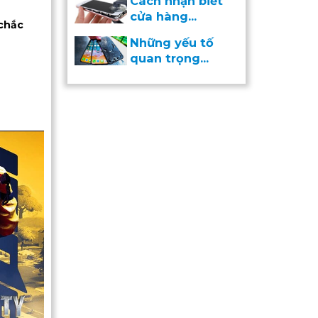
Cách nhận biết
cửa hàng...
 chắc
Những yếu tố
quan trọng...