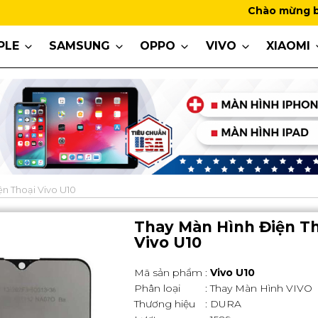
Chào mừng bạn đến với M
PLE
SAMSUNG
OPPO
VIVO
XIAOMI
n Thoại Vivo U10
Thay Màn Hình Điện Th
Vivo U10
Mã sản phẩm
:
Vivo U10
Phân loại
: Thay Màn Hình VIVO
Thương hiệu
: DURA