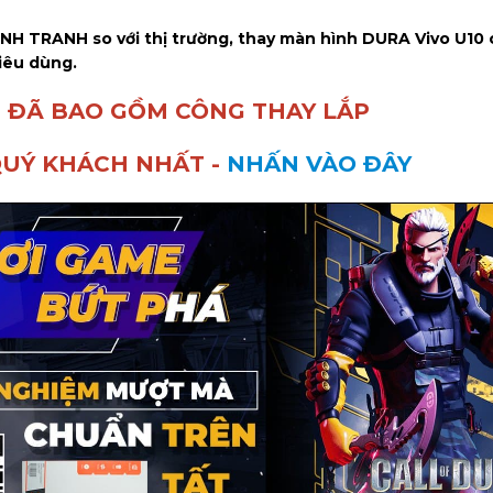
ẠNH TRANH so với thị trường, thay màn hình DURA Vivo U10
iêu dùng.
 ĐÃ BAO GỒM CÔNG THAY LẮP
QUÝ KHÁCH NHẤT -
NHẤN VÀO ĐÂY