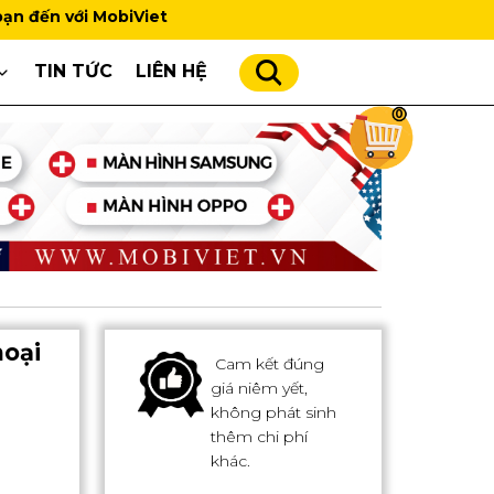
obiViet
TIN TỨC
LIÊN HỆ
0
oại
Cam kết đúng
giá niêm yết,
không phát sinh
thêm chi phí
khác.