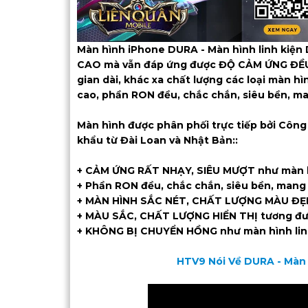
Màn hình iPhone DURA - Màn hình linh k
CAO mà vẫn đáp ứng được ĐỘ CẢM ỨNG ĐỀU,
gian dài, khác xa chất lượng các loại màn hì
cao, phần RON đều, chắc chắn, siêu bền, ma
Màn hình được phân phối trực tiếp bởi Công
khẩu từ Đài Loan và Nhật Bản::
+ CẢM ỨNG RẤT NHẠY, SIÊU MƯỢT như màn h
+ Phần RON đều, chắc chắn, siêu bền, mang 
+ MÀN HÌNH SẮC NÉT, CHẤT LƯỢNG MÀU ĐẸP
+ MÀU SẮC, CHẤT LƯỢNG HIỂN THỊ tương đươn
+ KHÔNG BỊ CHUYỂN HỒNG như màn hình linh
HTV9 Nói Về DURA - Màn