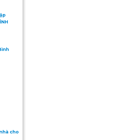
Mập
ÌNH
Bình
 nhà cho