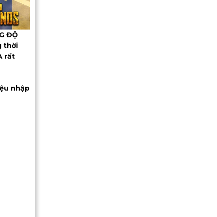
NG ĐỘ
 thời
A rất
iệu nhập