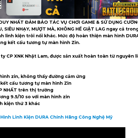
iện DUY NHẤT ĐẢM BẢO TÁC VỤ CHƠI GAME & SỬ DỤNG CƯỜ
 SIÊU NHẠY, MƯỢT MÀ, KHÔNG HỀ GIẬT LAG ngay cả trong
nh linh kiện trôi nổi khác. Mức độ hoàn thiện màn hình DUR
ng kết cấu tương tự màn hình Zin.
 ty CP XNK Nhật Lam, được sản xuất hoàn toàn từ nguyên l
ình zin, không thấy đường cảm ứng
kết cấu tương tự màn hình Zin
 NHẤT trên thị trường
g 9.5/10 so với màn hình zin
 kiện thứ 3 khác
 Hình Linh Kiện DURA Chính Hãng Công Nghệ Mỹ